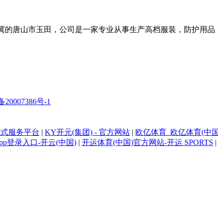
津冀的唐山市玉田，公司是一家专业从事生产高档服装，防护用品，
备20007386号-1
站式服务平台
|
KY开元(集团) - 官方网站
|
欧亿体育_欧亿体育(中国
pp登录入口-开云(中国)
|
开运体育(中国)官方网站-开运 SPORTS
|